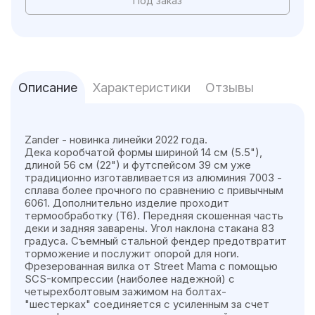
Под заказ
Описание
Характеристики
Отзывы
Zander - новинка линейки 2022 года.
Дека коробчатой формы шириной 14 см (5.5"),
длиной 56 см (22") и футспейсом 39 см уже
традиционно изготавливается из алюминия 7003 -
сплава более прочного по сравнению с привычным
6061. Дополнительно изделие проходит
термообработку (Т6). Передняя скошенная часть
деки и задняя заварены. Угол наклона стакана 83
градуса. Съемный стальной фендер предотвратит
торможение и послужит опорой для ноги.
Фрезерованная вилка от Street Mama с помощью
SCS-компрессии (наиболее надежной) с
четырехболтовым зажимом на болтах-
"шестерках" соединяется с усиленным за счет