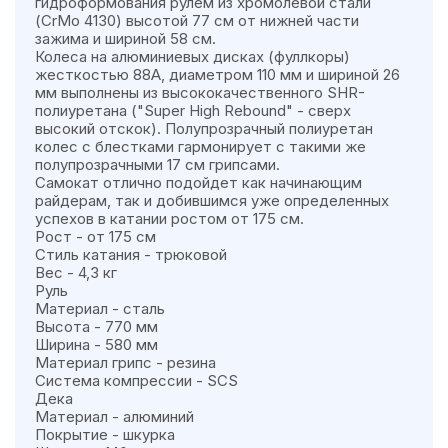
гидроформования рулем из хромолевой стали
(CrMo 4130) высотой 77 см от нижней части
зажима и шириной 58 см.
Колеса на алюминиевых дисках (фуллкоры)
жесткостью 88A, диаметром 110 мм и шириной 26
мм выполнены из высококачественного SHR-
полиуретана ("Super High Rebound" - сверх
высокий отскок). Полупрозрачный полиуретан
колес с блестками гармонирует с такими же
полупрозрачными 17 см грипсами.
Самокат отлично подойдет как начинающим
райдерам, так и добившимся уже определенных
успехов в катании ростом от 175 см.
Рост - от 175 см
Стиль катания - трюковой
Вес - 4,3 кг
Руль
Материал - сталь
Высота - 770 мм
Ширина - 580 мм
Материал грипс - резина
Система компрессии - SCS
Дека
Материал - алюминий
Покрытие - шкурка