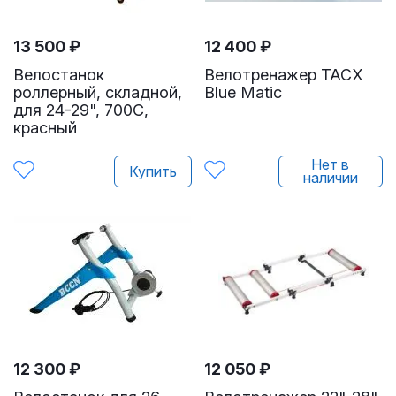
13 500
₽
12 400
₽
Велостанок
Велотренажер TACX
роллерный, складной,
Blue Matic
для 24-29", 700C,
красный
Нет в
Купить
наличии
12 300
₽
12 050
₽