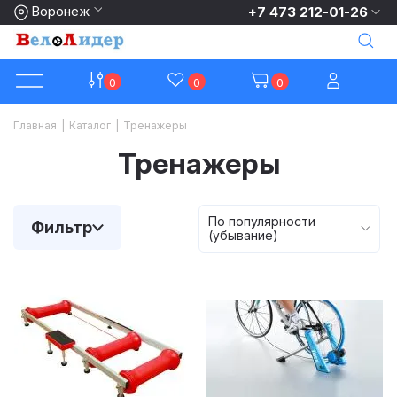
Воронеж
+7 473 212-01-26
0
0
0
Главная
|
Каталог
|
Тренажеры
Тренажеры
По популярности
Фильтр
(убывание)