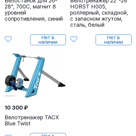
Велостанок для 26-
Велотренажер 22"-28"
28", 700C, магнит 8
HORST H005,
уровней
роллерный, складной,
сопротивления, синий
с запасном жгутом,
сталь, белый
Нет в
Нет в
наличии
наличии
10 300
₽
Велотренажер TACX
Blue Twist