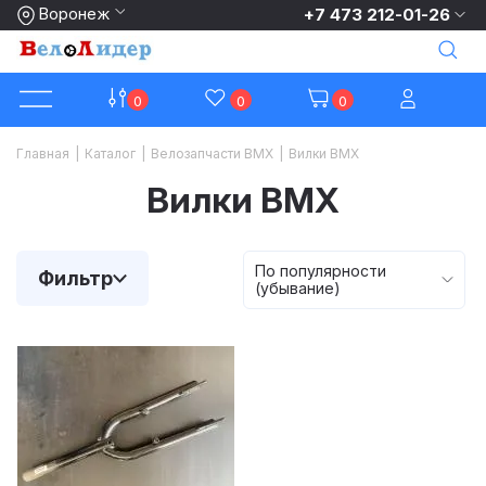
Воронеж
+7 473 212-01-26
0
0
0
Главная
|
Каталог
|
Велозапчасти BMX
|
Вилки BMX
Вилки BMX
По популярности
Фильтр
(убывание)