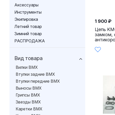
Аксессуары
Инструменты
Экипировка
1 900
₽
Летний товар
Цепь KMC
Зимний товар
замком, 
антикор
РАСПРОДАЖА
Вид товара
Вилки BMX
Втулки задние BMX
Втулки передние BMX
Выносы BMX
Грипсы BMX
Звезды BMX
Каретки BMX