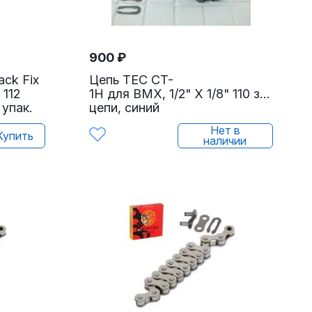
900
₽
ck Fix
Цепь TEC CT-
 112
1H для BMX, 1/2" X 1/8" 110 звеньев,
 упак.
цепи, синий
Нет в
Купить
наличии