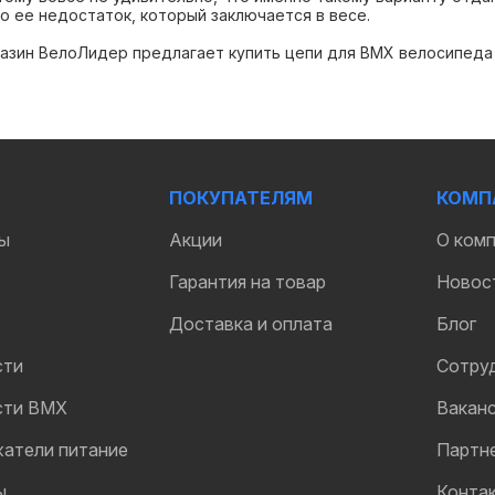
о ее недостаток, который заключается в весе.
азин ВелоЛидер предлагает купить цепи для BMX велосипеда
ПОКУПАТЕЛЯМ
КОМП
ы
Акции
О ком
Гарантия на товар
Новос
Доставка и оплата
Блог
сти
Сотру
сти BMX
Вакан
жатели питание
Партн
ы
Конта