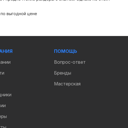
 по выгодной цене
АНИЯ
ПОМОЩЬ
пании
Вопрос-ответ
ти
Бренды
Мастерская
дники
сии
еры
кты