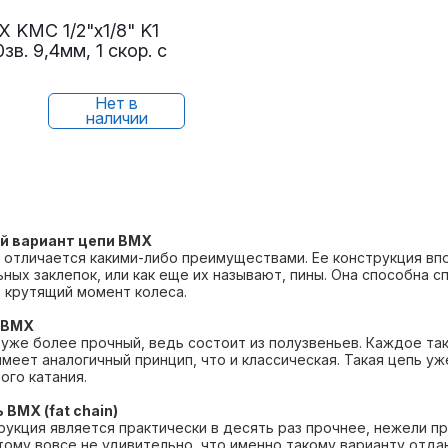
 KMC 1/2"х1/8" K1
зв. 9,4мм, 1 скор. с
Нет в
наличии
й вариант цепи BMX
е отличается какими-либо преимуществами. Ее конструкция вп
ьных заклепок, или как еще их называют, пины. Она способна 
 крутящий момент колеса.
k BMX
 уже более прочный, ведь состоит из полузвеньев. Каждое т
имеет аналогичный принцип, что и классическая. Такая цепь 
ого катания.
 BMX (fat chain)
рукция является практически в десять раз прочнее, нежели 
этому вовсе не удивительно, что именно такому варианту отд