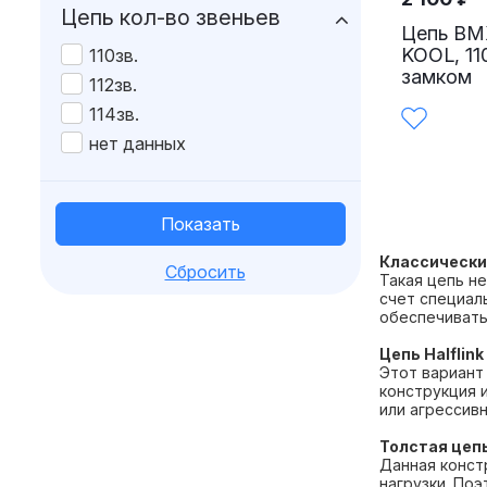
Цепь кол-во звеньев
Цепь BMX
KOOL, 110
110зв.
замком
112зв.
114зв.
нет данных
Классически
Сбросить
Такая цепь н
счет специал
обеспечивать
Цепь Halflin
Этот вариант
конструкция 
или агрессивн
Толстая цепь
Данная конст
нагрузки. По