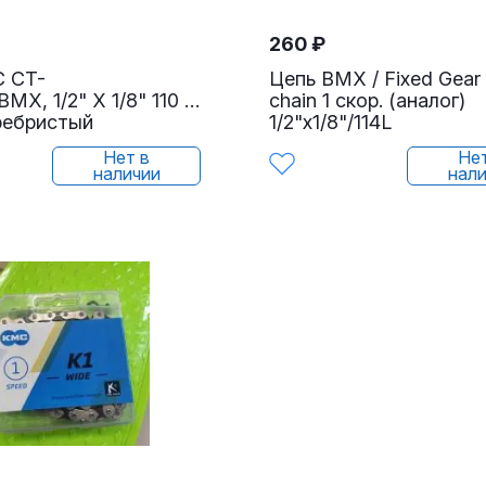
260
₽
C CT-
Цепь BMX / Fixed Gear 
BMX, 1/2" X 1/8" 110 звеньев, с замком
chain 1 скор. (аналог)
ребристый
1/2"х1/8"/114L
Нет в
Не
наличии
нал