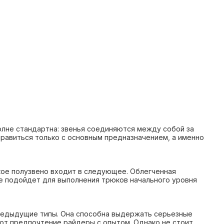
олне стандартна: звенья соединяются между собой за
справиться только с основным предназначением, а именно
акое полузвено входит в следующее. Облегченная
уже подойдет для выполнения трюков начального уровня
предыдущие типы. Она способна выдержать серьезные
ают предпочтение райдеры с опытом. Однако не стоит