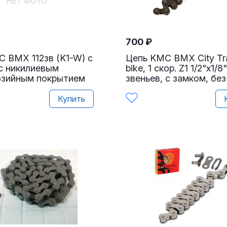
700
₽
 BMX 112зв (K1-W) с
Цепь KMC BMX City Tra
с никилиевым
bike, 1 скор. Z1 1/2"x1/8"
озийным покрытием
звеньев, с замком, без
Купить