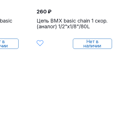
260
₽
basic
Цепь BMX basic chain 1 скор.
(аналог) 1/2"х1/8"/80L
т в
Нет в
ичии
наличии