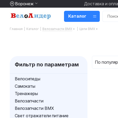
Воронеж
Доставка и опл
Каталог
Главная
|
Каталог
|
Велозапчасти BMX
|
Цепи BMX
По популяр
Фильтр по параметрам
Велосипеды
Самокаты
Тренажеры
Велозапчасти
Велозапчасти BMX
Свет отражатели питание