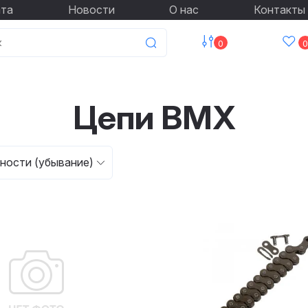
ата
Новости
О нас
Контакты
0
0
Цепи BMX
ности (убывание)