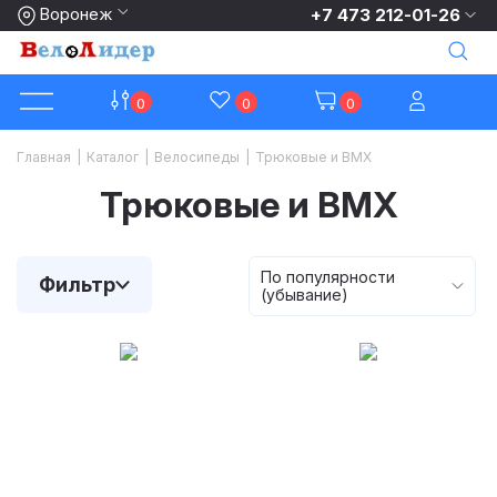
Воронеж
+7 473 212-01-26
0
0
0
Главная
|
Каталог
|
Велосипеды
|
Трюковые и BMX
Трюковые и BMX
По популярности
Фильтр
(убывание)