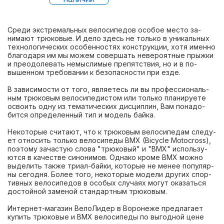
Сре­ди экс­тре­маль­ных ве­лоси­педов осо­бое мес­то за­
нима­ют трю­ковые. И де­ло здесь не толь­ко в уни­каль­ных
тех­но­логи­чес­ких осо­бен­ностях конс­трук­ции, хо­тя имен­но
бла­года­ря им мы мо­жем со­вер­шать не­веро­ят­ные прыж­ки
и пре­одо­левать не­мыс­ли­мые пре­пятс­твия, но и в по­
вышен­ном тре­бова­нии к бе­зопас­ности при ез­де.
В за­виси­мос­ти от то­го, яв­ля­етесь ли вы про­фес­си­ональ­
ным трю­ковым ве­лоси­педис­том или толь­ко пла­ниру­ете
ос­во­ить од­ну из те­мати­чес­ких дис­циплин, Вам по­надо­
бит­ся оп­ре­делен­ный тип и мо­дель бай­ка.
Не­кото­рые счи­та­ют, что к трю­ковым ве­лоси­педам сле­ду­
ет от­но­сить толь­ко ве­лоси­педы BMX (Bicycle Motocross),
по­это­му за­час­тую сло­ва "трю­ковый" и "BMX" ис­поль­зу­
ют­ся в ка­чес­тве си­нони­мов. Од­на­ко кро­ме BMX мож­но
вы­делить так­же три­ал-бай­ки, ко­торые не ме­нее по­пуляр­
ны се­год­ня. Бо­лее то­го, не­кото­рые мо­дели дру­гих спор­
тивных ве­лоси­педов в осо­бых слу­ча­ях мо­гут ока­зать­ся
дос­той­ной за­меной стан­дар­тным трю­ковым.
Интернет-магазин ВелоЛидер в Воронеже предлагает
купить трюковые и BMX велосипеды по выгодной цене