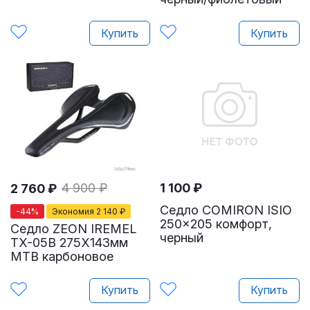
Купить
Купить
4 900
₽
1 100
₽
2 760
₽
Седло COMIRON ISIO
-
44
%
Экономия
2 140
₽
250x205 комфорт,
Седло ZEON IREMEL
черный
TX-05B 275X143мм
MTB карбоновое
Купить
Купить