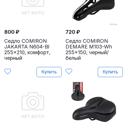
800
₽
720
₽
Седло COMIRON
Седло COMIRON
JAKARTA N604-Bl
DEMARE M103-Wh
255x210, комфорт,
255x150, черный/
черный
белый
Купить
Купить