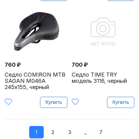
760
₽
700
₽
Седло COMIRON MTB
Седло TIME TRY
SAGAN M046A
модель 3116, черный
245х155, черный
Купить
Купить
1
2
3
7