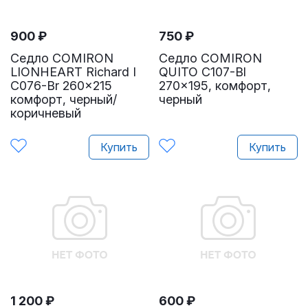
900
₽
750
₽
Седло COMIRON
Седло COMIRON
LIONHEART Richard I
QUITO C107-Bl
C076-Br 260x215
270x195, комфорт,
комфорт, черный/
черный
коричневый
Купить
Купить
1 200
₽
600
₽