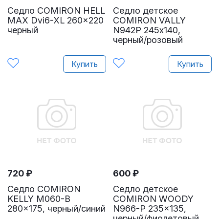
Седло COMIRON HELL
Седло детское
MAX Dvi6-XL 260x220
COMIRON VALLY
черный
N942P 245х140,
черный/розовый
Купить
Купить
720
₽
600
₽
Седло COMIRON
Седло детское
KELLY M060-B
COMIRON WOODY
280x175, черный/синий
N966-P 235x135,
черный/фиолетовый