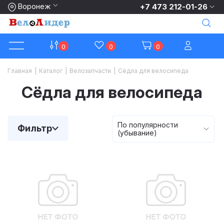
Воронеж
+7 473 212-01-26
0
0
0
Главная
|
Каталог
|
Велозапчасти
|
Сёдла для велосипеда
Сёдла для велосипеда
По популярности
Фильтр
(убывание)