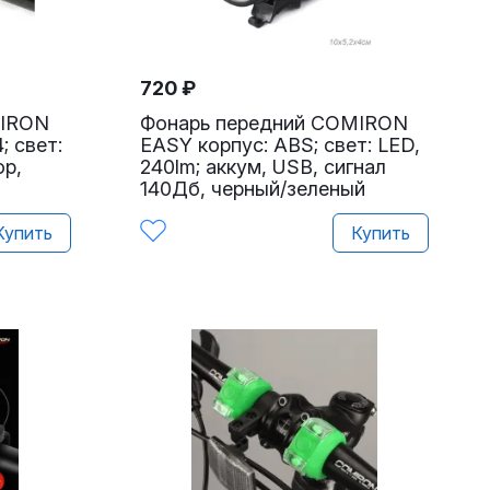
720
₽
MIRON
Фонарь передний COMIRON
; свет:
EASY корпус: ABS; свет: LED,
ор,
240lm; аккум, USB, сигнал
140Дб, черный/зеленый
Купить
Купить