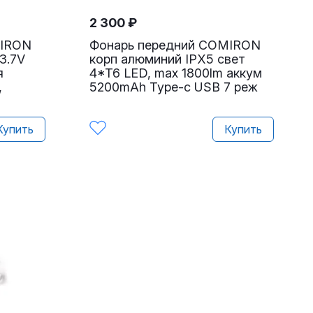
2 300
₽
MIRON
Фонарь передний COMIRON
3.7V
корп алюминий IPX5 свет
я
4*T6 LED, max 1800lm аккум
,
5200mAh Type-c USB 7 реж
Купить
Купить