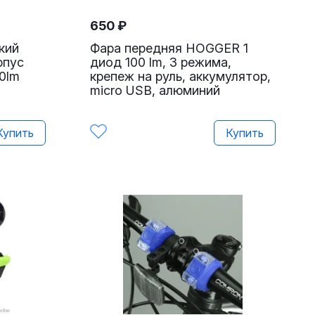
650
₽
кий
Фара передняя HOGGER 1
рпус
диод 100 lm, 3 режима,
0lm
крепеж на руль, аккумулятор,
micro USB, алюминий
Купить
Купить