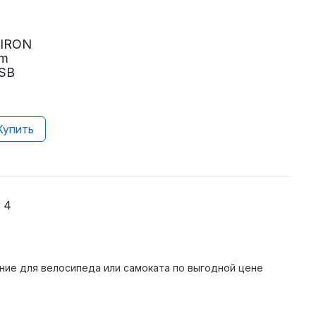
MIRON
lm
USB
Купить
4
ние для велосипеда или самоката по выгодной цене