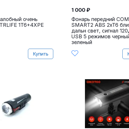
1 000
₽
налобный очень
Фонарь передний CO
TRLIFE 1T6+4XPE
SMART2 ABS 2xT6 бли
дальн свет, сигнал 12
USB 5 режимов черны
зеленый
Купить