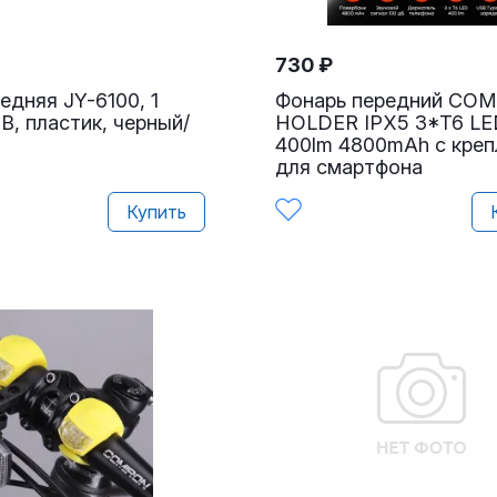
730
₽
едняя JY-6100, 1
Фонарь передний CO
B, пластик, черный/
HOLDER IPX5 3*T6 LE
400lm 4800mAh с кре
для смартфона
Купить