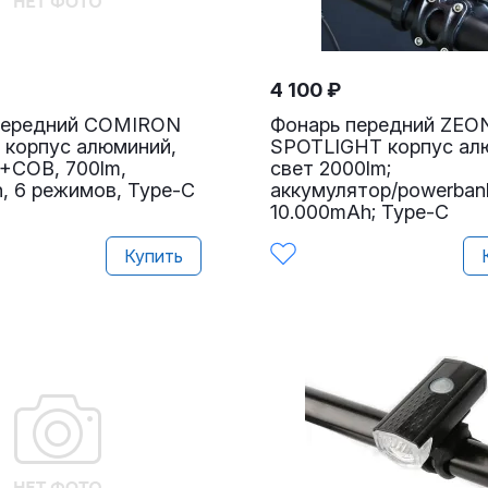
4 100
₽
передний COMIRON
Фонарь передний ZEO
 корпус алюминий,
SPOTLIGHT корпус ал
+COB, 700lm,
свет 2000lm;
, 6 режимов, Type-C
аккумулятор/powerban
10.000mAh; Type-C
Купить