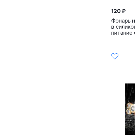
120
₽
Фонарь н
в силико
питание 