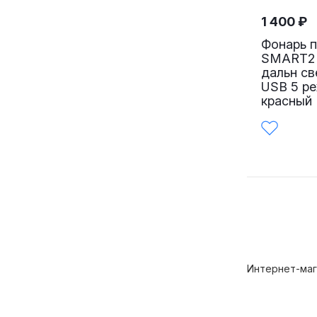
1 400
₽
Фонарь 
SMART2 
дальн св
USB 5 р
красный
Интернет-маг