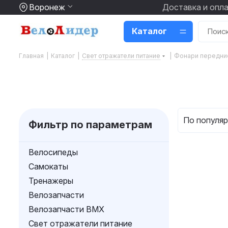
Воронеж
Доставка и опл
Каталог
Главная
|
Каталог
|
Свет отражатели питание
|
Фонари передни
По популяр
Фильтр по параметрам
Велосипеды
Самокаты
Тренажеры
Велозапчасти
Велозапчасти BMX
Свет отражатели питание