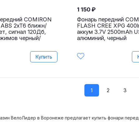
1 150
₽
передний COMIRON
Фонарь передний CO
ABS 2xT6 ближн/
FLASH CREE XPG 400
ет, сигнал 120Дб,
аккум 3.7V 2500mAh 
ежимов черный/
алюминий, черный
Купить
1
2
3
азин ВелоЛидер в Воронеже предлагает купить фонари перед