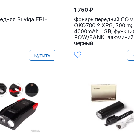
1 750
₽
едняя Briviga EBL-
Фонарь передний CO
OKO700 2 XPG, 700lm; 
4000mAh USB; функци
POW/BANK, алюминий
черный
Купить