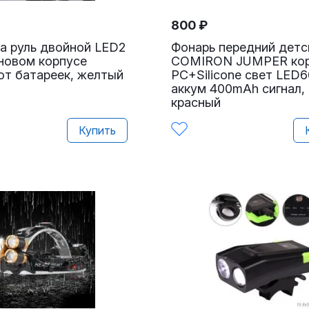
800
₽
а руль двойной LED2
Фонарь передний детс
новом корпусе
COMIRON JUMPER ко
от батареек, желтый
PC+Silicone свет LED6
аккум 400mAh сигнал,
красный
Купить