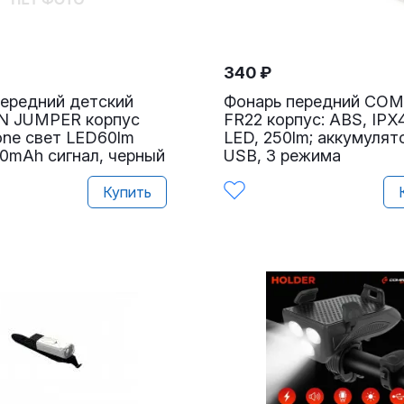
340
₽
ередний детский
Фонарь передний CO
 JUMPER корпус
FR22 корпус: ABS, IPX4
one свет LED60lm
LED, 250lm; аккумулят
0mAh сигнал, черный
USB, 3 режима
Купить