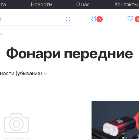
ата
Новости
О нас
Контакты
0
0
е
Фонари передние
ности (убывание)