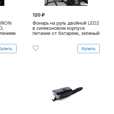
120
₽
MIRON
Фонарь на руль двойной LED2
D,
в силиконовом корпусе
плением
питание от батареек, зеленый
Купить
Купить