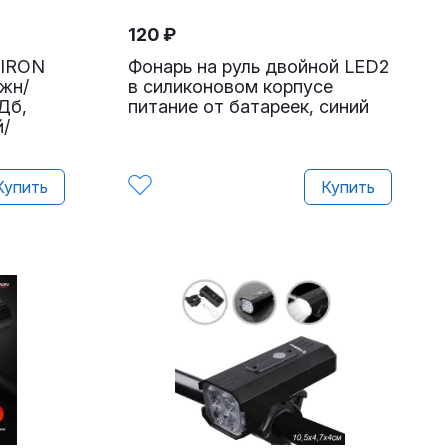
120
₽
MIRON
Фонарь на руль двойной LED2
жн/
в силиконовом корпусе
0Дб,
питание от батареек, синий
й/
Купить
Купить