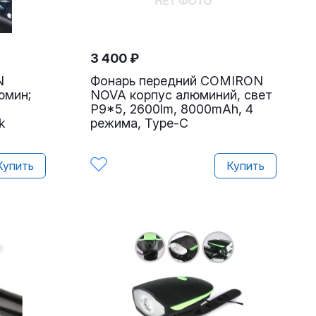
3 400
₽
N
Фонарь передний COMIRON
юмин;
NOVA корпус алюминий, свет
P9*5, 2600lm, 8000mAh, 4
k
режима, Type-C
Купить
Купить