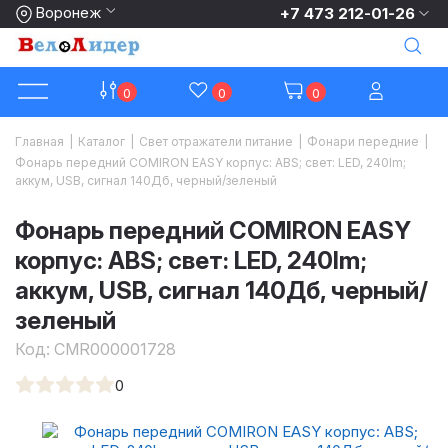
Воронеж
+7 473 212-01-26
0
0
0
Главная
|
Каталог
|
Свет отражатели питание
|
Фонари передние
|
Фонарь передний COMIRON EASY корпус: ABS; свет: LED, 240lm;
аккум, USB, сигнал 140Дб, черный/зеленый
Фонарь передний COMIRON EASY
корпус: ABS; свет: LED, 240lm;
аккум, USB, сигнал 140Дб, черный/
зеленый
Код:
CMR000001728
0