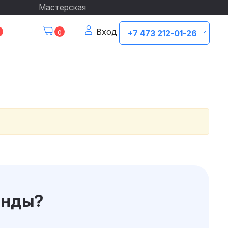
Мастерская
Вход
0
+7 473 212-01-26
анды?