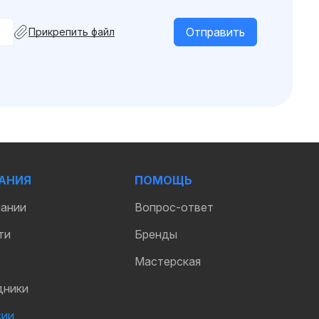
Прикрепить файл
АНИЯ
ПОМОЩЬ
пании
Вопрос-ответ
ти
Бренды
Мастерская
дники
сии