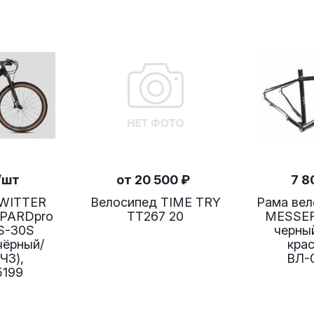
/шт
от
20 500 ₽
7 8
TWITTER
Велосипед TIME TRY
Рама ве
OPARDpro
TT267 20
MESSER 
RS-30S
черный
 чёрный/
красны
ЧЗ),
ВЛ-
5199