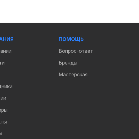
АНИЯ
ПОМОЩЬ
пании
Вопрос-ответ
ти
Бренды
Мастерская
дники
сии
еры
кты
ы