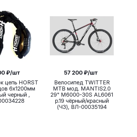
00
₽
/шт
57 200
₽
/шт
к цепь HORST
Велосипед TWITTER
дов 6х1200мм
MTB мод. MANTIS2.0
ый черный ,
29" M6000-30S AL6061
00034228
р.19 чёрный/красный
(ЧЗ), ВЛ-00035194