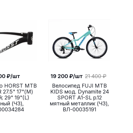
00
₽
/шт
19 200
₽
/шт
21 400
₽
ло HORST MTB
Велосипед FUJI MTB
27.5" 17"(М)
KIDS мод. Dynamite 24
; 29" 19"(L)
SPORT A1-SL р.12
й (ЧЗ),
мятный металлик (ЧЗ),
00034284
ВЛ-00035191