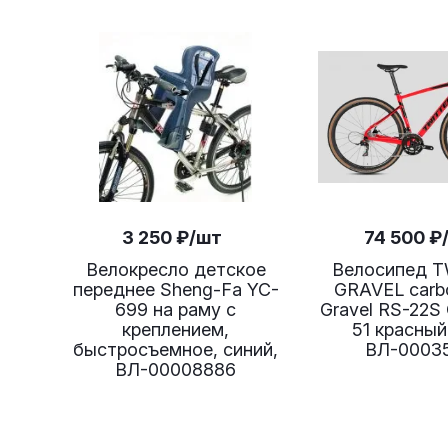
3 250
₽
/шт
74 500
₽
Велокресло детское
Велосипед 
переднее Sheng-Fa YC-
GRAVEL carb
699 на раму с
Gravel RS-22S 
креплением,
51 красный
быстросъемное, синий,
ВЛ-0003
ВЛ-00008886