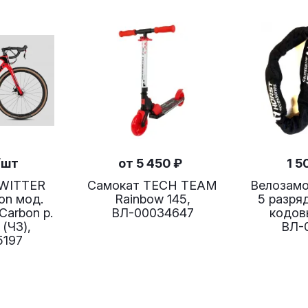
/шт
от
5 450 ₽
1 5
TWITTER
Самокат TECH TEAM
Велозамо
on мод.
Rainbow 145,
5 разря
Carbon р.
ВЛ-00034647
кодов
 (ЧЗ),
ВЛ-
5197