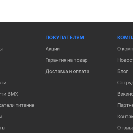
ПОКУПАТЕЛЯМ
КОМП
ы
Акции
О ком
Гарантия на товар
Новос
Доставка и оплата
Блог
сти
Сотру
сти BMX
Вакан
жатели питание
Партн
ы
Конта
ты
Отзыв