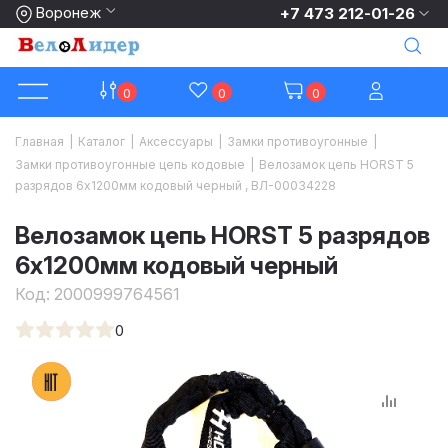
Воронеж
+7 473 212-01-26
0
0
0
Главная
|
Каталог
|
Аксессуары
|
Замки противоугонные
|
Замки противоугонные цепь кодовые
|
Велозамок цепь HORST 5
разрядов 6х1200мм кодовый черный , ВЛ-00034228
Велозамок цепь HORST 5 разрядов
6х1200мм кодовый черный
Код:
2000999764561
0