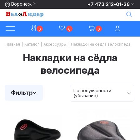
Воронеж
+7 473 212-01-26
0
0
0
Главная
|
Каталог
|
Аксессуары
|
Накладки на сёдла велосипеда
Накладки на сёдла
велосипеда
По популярности
Фильтр
(убывание)