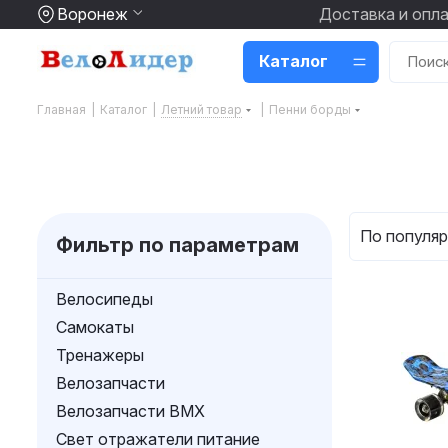
Воронеж
Доставка и опл
Каталог
Главная
|
Каталог
|
Летний товар
|
Пенни борды
По популяр
Фильтр по параметрам
Велосипеды
Самокаты
Тренажеры
Велозапчасти
Велозапчасти BMX
Свет отражатели питание