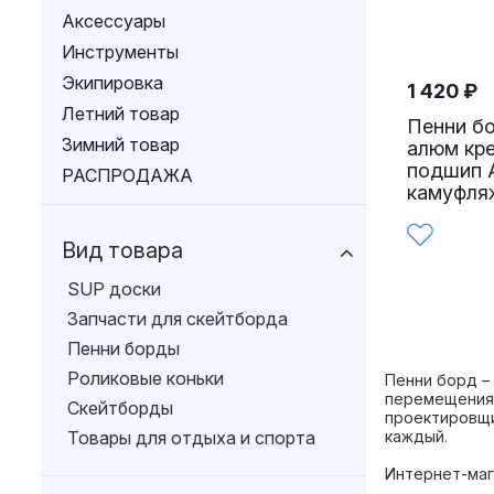
Аксессуары
Инструменты
Экипировка
1 420
₽
Летний товар
Пенни бо
Зимний товар
алюм кре
подшип 
РАСПРОДАЖА
камуфля
Вид товара
SUP доски
Запчасти для скейтборда
Пенни борды
Роликовые коньки
Пенни борд –
перемещения 
Скейтборды
проектировщи
Товары для отдыха и спорта
каждый.
Интернет-маг