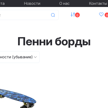
ата
Новости
О нас
Контакты
0
0
Пенни борды
ности (убывание)