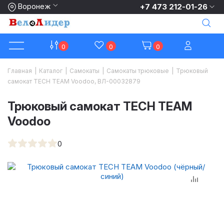
Воронеж
+7 473 212-01-26
0
0
0
Главная
|
Каталог
|
Самокаты
|
Самокаты трюковые
|
Трюковый
самокат TECH TEAM Voodoo, ВЛ-00032879
Трюковый самокат TECH TEAM
Voodoo
0