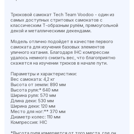
Трюковой самокат Tech Team Voodoo - один из
самых доступных стритовых самокатов с
классическим Т-образным рулём, прямоугольной
декой и металлическими декендами.
Модель отлично подойдет в качестве первого
самоката для изучения базовых элементов
уличного катания. Благодаря IHC компрессии
удалось немного снизить вес, что благоприятно
скажется на изучении трюков в начале пути.
Параметры и характеристики:
Вес самоката: 4,2 кг
Высота от земли: 890 мм
Высота руля:* 640 мм
Ширина руля: 570 мм
Длина деки: 530 мм
Ширина деки: 120 мм
Место для ног:** 370 мм
Диаметр колес: 110 мм
Компрессия: HIC
*Высота руля измеряется от того места, где он