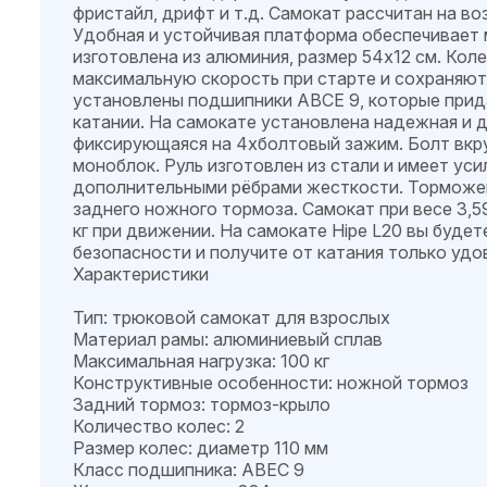
фристайл, дрифт и т.д. Самокат рассчитан на воз
Удобная и устойчивая платформа обеспечивает 
изготовлена из алюминия, размер 54х12 см. Ко
максимальную скорость при старте и сохраняют 
установлены подшипники ABCE 9, которые прид
катании. На самокате установлена надежная и 
фиксирующаяся на 4хболтовый зажим. Болт вкр
моноблок. Руль изготовлен из стали и имеет ус
дополнительными рёбрами жесткости. Торможен
заднего ножного тормоза. Самокат при весе 3,59
кг при движении. На самокате Hipe L20 вы будет
безопасности и получите от катания только удо
Характеристики
Тип: трюковой самокат для взрослых
Материал рамы: алюминиевый сплав
Максимальная нагрузка: 100 кг
Конструктивные особенности: ножной тормоз
Задний тормоз: тормоз-крыло
Количество колес: 2
Размер колес: диаметр 110 мм
Класс подшипника: ABEC 9