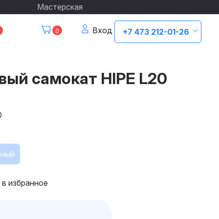
Мастерская
Вход
0
+7 473 212-01-26
вый самокат HIPE L20
0
сный
 в избранное