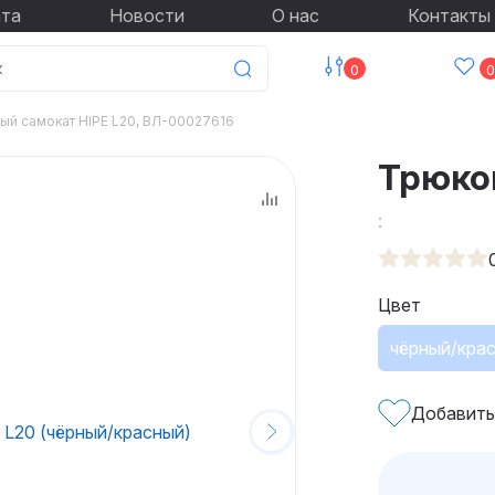
ата
Новости
О нас
Контакты
0
0
й самокат HIPE L20, ВЛ-00027616
Трюко
:
Цвет
чёрный/кра
Добавить