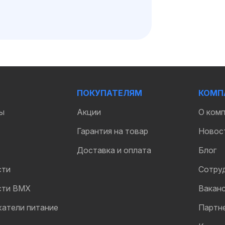
ПОКУПАТЕЛЯМ
КОМП
ы
Акции
О ком
Гарантия на товар
Новос
Доставка и оплата
Блог
сти
Сотру
сти BMX
Вакан
жатели питание
Партн