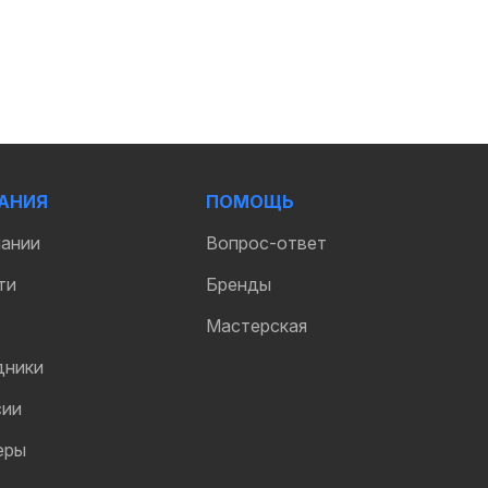
АНИЯ
ПОМОЩЬ
пании
Вопрос-ответ
ти
Бренды
Мастерская
дники
сии
еры