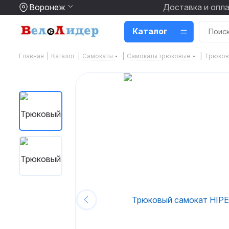
Воронеж
Доставка и опл
Каталог
Главная
|
Каталог
|
Самокаты
|
Самокаты трюковые
|
Трюковы