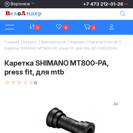
Воронеж
+7 473 212-01-26
0
0
0
Главная
|
Каталог
|
Велозапчасти
|
Каретки
|
Каретки Pressfit
|
Каретка SHIMANO MT800-PA, press fit, для mtb, ВЛ-00020549
Каретка SHIMANO MT800-PA,
press fit, для mtb
0