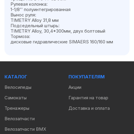
Рулевая колонка:
1-1/8'' полуинтегрированная
Вынос руля:
TIMETRY Alloy 31,8 мм
Подседельный штырь:
TIMETRY Alloy, 30,4*300мм, двух болтовый
Тормоза:
дисковые гидравлические SIMAERS 160/160 мм
КАТАЛОГ
ПОКУПАТЕЛЯМ
Велосипеды
Акции
Самокаты
Гарантия на товар
Тренажеры
Доставка и оплата
Велозапчасти
Велозапчасти BMX