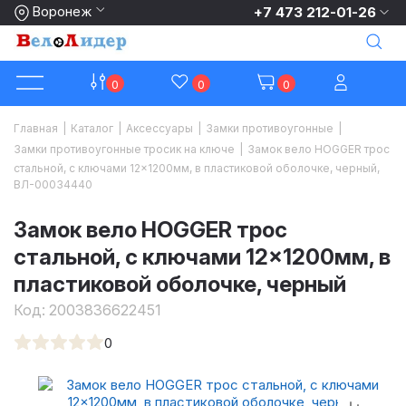
Воронеж
+7 473 212-01-26
0
0
0
Главная
|
Каталог
|
Аксессуары
|
Замки противоугонные
|
Замки противоугонные тросик на ключе
|
Замок вело HOGGER трос
стальной, с ключами 12×1200мм, в пластиковой оболочке, черный,
ВЛ-00034440
Замок вело HOGGER трос
стальной, с ключами 12×1200мм, в
пластиковой оболочке, черный
Код:
2003836622451
0