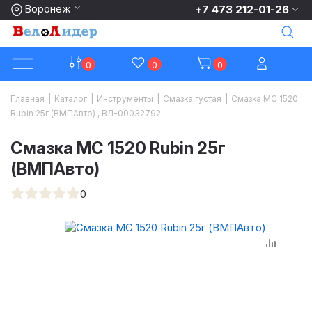
Воронеж
+7 473 212-01-26
0
0
0
Главная
|
Каталог
|
Инструменты
|
Смазка густая
|
Смазка МС 1520
Rubin 25г (ВМПАвто) , ВЛ-00032792
Смазка МС 1520 Rubin 25г
(ВМПАвто)
0