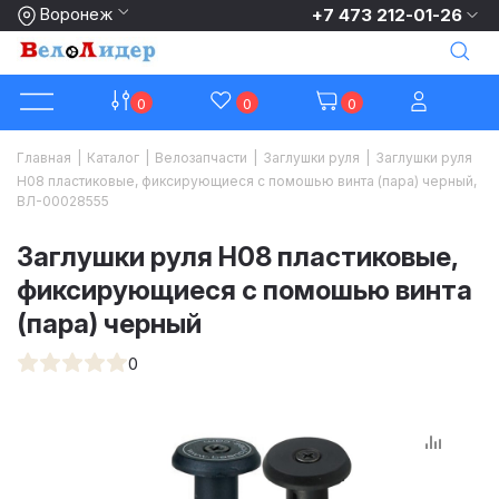
Воронеж
+7 473 212-01-26
0
0
0
Главная
|
Каталог
|
Велозапчасти
|
Заглушки руля
|
Заглушки руля
H08 пластиковые, фиксирующиеся с помошью винта (пара) черный,
ВЛ-00028555
Заглушки руля H08 пластиковые,
фиксирующиеся с помошью винта
(пара) черный
0