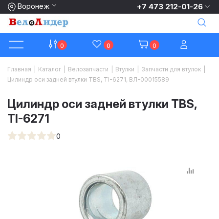
Воронеж
+7 473 212-01-26
0
0
0
Главная
|
Каталог
|
Велозапчасти
|
Втулки
|
Запчасти для втулок
|
Цилиндр оси задней втулки TBS, TI-6271, ВЛ-00015589
Цилиндр оси задней втулки TBS,
TI-6271
0