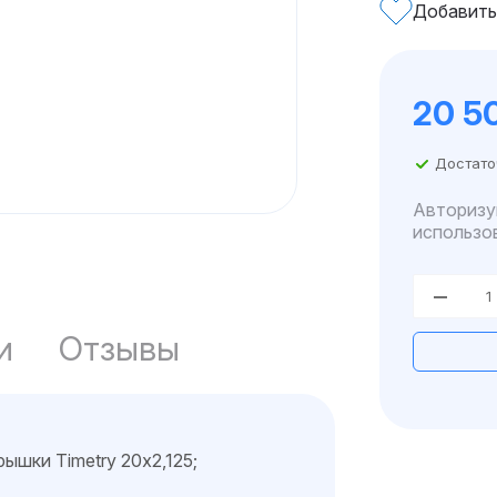
Добавить
20 5
Достато
Авторизу
использо
и
Отзывы
шки Timetry 20х2,125;