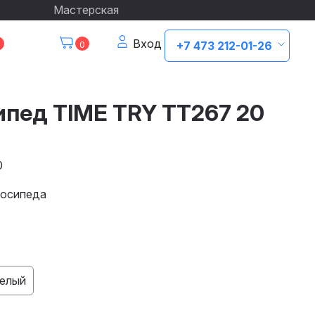
Мастерская
Вход
0
+7 473 212-01-26
ипед TIME TRY TT267 20
0
лосипеда
елый