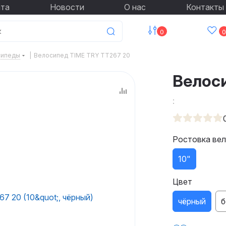
ата
Новости
О нас
Контакты
0
0
сипеды
|
Велосипед TIME TRY TT267 20
Велос
:
Ростовка ве
10"
Цвет
чёрный
б