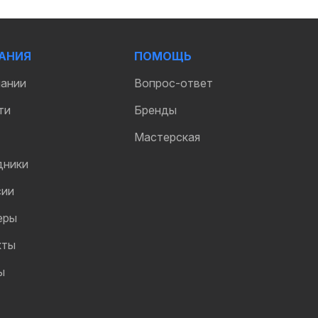
АНИЯ
ПОМОЩЬ
пании
Вопрос-ответ
ти
Бренды
Мастерская
дники
сии
еры
кты
ы