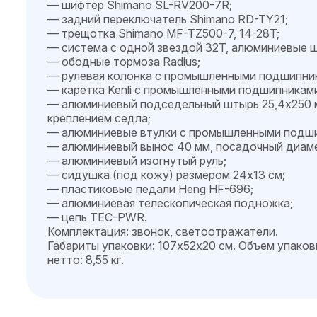
— шифтер Shimano SL-RV200-7R;
— задний переключатель Shimano RD-TY21;
— трещотка Shimano MF-TZ500-7, 14-28T;
— система с одной звездой 32T, алюминиевые ш
— ободные тормоза Radius;
— рулевая колонка с промышленными подшипни
— каретка Kenli с промышленными подшипникам
— алюминиевый подседельный штырь 25,4х250 
креплением седла;
— алюминиевые втулки с промышленными подши
— алюминиевый вынос 40 мм, посадочный диамет
— алюминиевый изогнутый руль;
— сидушка (под кожу) размером 24х13 см;
— пластиковые педали Heng HF-696;
— алюминиевая телескопическая подножка;
— цепь TEC-PWR.
Комплектация: звонок, светоотражатели.
Габариты упаковки: 107х52х20 см. Объем упаковки 
нетто: 8,55 кг.