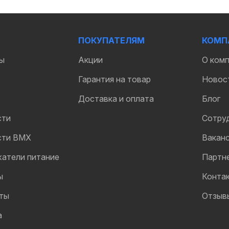
ПОКУПАТЕЛЯМ
КОМП
ы
Акции
О ком
Гарантия на товар
Новос
Доставка и оплата
Блог
сти
Сотру
сти BMX
Вакан
жатели питание
Партн
ы
Конта
ты
Отзыв
а