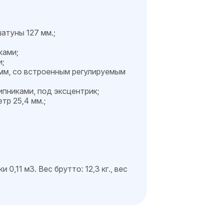
атуны 127 мм.;
ками;
и;
мм, со встроенным регулируемым
пниками, под эксцентрик;
р 25,4 мм.;
0,11 м3. Вес брутто: 12,3 кг., вес