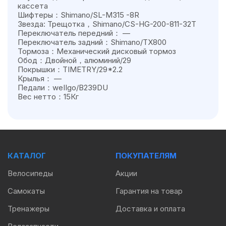
кассета
Шифтеры：Shimano/SL-M315 -8R
Звезда: Трещотка，Shimano/CS-HG-200-811-32T
Переключатель передний： —
Переключатель задний：Shimano/TX800
Тормоза：Механический дисковый тормоз
Обод：Двойной，алюминий/29
Покрышки：TIMETRY/29*2.2
Крылья： —
Педали：weIIgo/B239DU
Вес нетто：15Кг
КАТАЛОГ
ПОКУПАТЕЛЯМ
Велосипеды
Акции
Самокаты
Гарантия на товар
Тренажеры
Доставка и оплата