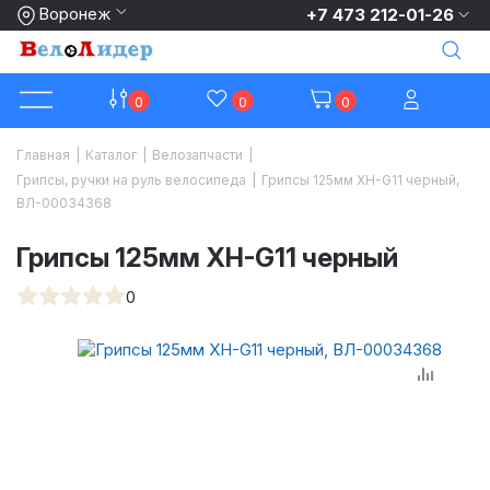
Воронеж
+7 473 212-01-26
0
0
0
Главная
|
Каталог
|
Велозапчасти
|
Грипсы, ручки на руль велосипеда
|
Грипсы 125мм XH-G11 черный,
ВЛ-00034368
Грипсы 125мм XH-G11 черный
0