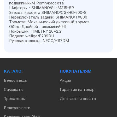
подшипники/4 Perrin/кассета
Шифтеры：SHIMANO/SL-M315-8R
Звезда: кассета SHIMANO/CS-HG-200-8
Переключатель задний: SHIMANO/TX800
Тормоза: Механический дисковый тормоз
Обод: Двойной，алюминий 26
Покрышки: TIMETRY 26*2.2
Педали: weIIgo/B239DU
Рулевая колонка: NECO/H117DM
КАТАЛОГ
ПОКУПАТЕЛЯМ
Велосипеды
Акции
Самокаты
Гарантия на товар
Тренажеры
Доставка и оплата
Велозапчасти
Велозапчасти BMX