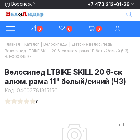
Воронеж
+7 473 212-01-26
0
0
0
Главная
|
Каталог
|
Велосипеды
|
Детские велосипеды
|
Велосипед LTBIKE SKILL 20 6-ск алюм. рама 11" белый/синий (ЧЗ),
ВЛ-00034597
Велосипед LTBIKE SKILL 20 6-ск
алюм. рама 11" белый/синий (ЧЗ)
Код:
04603781315156
0