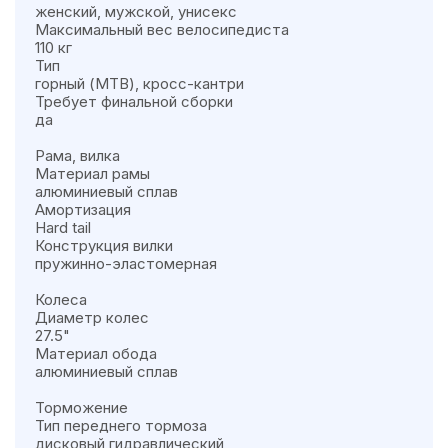
женский, мужской, унисекс
Максимальный вес велосипедиста
110 кг
Тип
горный (MTB), кросс-кантри
Требует финальной сборки
да
Рама, вилка
Материал рамы
алюминиевый сплав
Амортизация
Hard tail
Конструкция вилки
пружинно-эластомерная
Колеса
Диаметр колес
27.5"
Материал обода
алюминиевый сплав
Торможение
Тип переднего тормоза
дисковый гидравлический