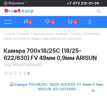
Воронеж
+7 473 212-01-26
0
0
0
Главная
|
Каталог
|
Велозапчасти
|
Камеры
|
Камера 700x18/25C
(18/25-622/630) FV 48мм 0,9мм ARISUN, ВЛ-00034165
Камера 700x18/25C (18/25-
622/630) FV 48мм 0,9мм ARISUN
Код:
6938112698461
0