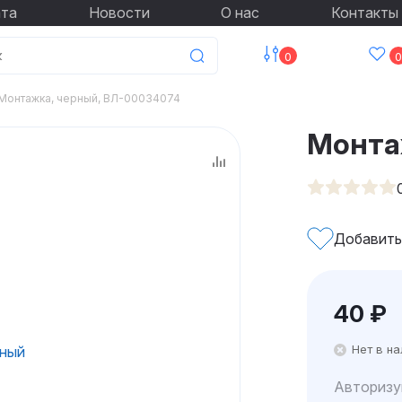
ата
Новости
О нас
Контакты
0
0
Монтажка, черный, ВЛ-00034074
Монта
Добавить
40
₽
Нет в н
Авторизу