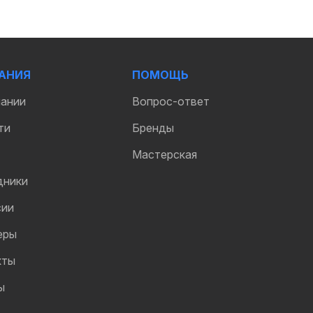
АНИЯ
ПОМОЩЬ
пании
Вопрос-ответ
ти
Бренды
Мастерская
дники
сии
еры
кты
ы