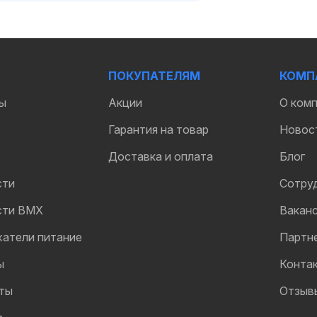
ПОКУПАТЕЛЯМ
КОМП
ы
Акции
О ком
Гарантия на товар
Новос
Доставка и оплата
Блог
сти
Сотру
сти BMX
Вакан
жатели питание
Партн
ы
Конта
ты
Отзыв