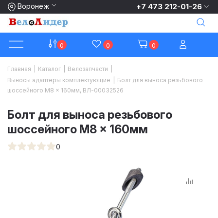
Воронеж
+7 473 212-01-26
0
0
0
Главная
|
Каталог
|
Велозапчасти
|
Выносы адаптеры комплектующие
|
Болт для выноса резьбового
шоссейного M8 x 160мм, ВЛ-00032526
Болт для выноса резьбового
шоссейного M8 x 160мм
0