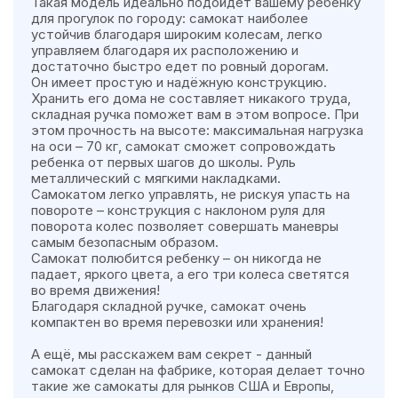
Такая модель идеально подойдет вашему ребенку
для прогулок по городу: самокат наиболее
устойчив благодаря широким колесам, легко
управляем благодаря их расположению и
достаточно быстро едет по ровный дорогам.
Он имеет простую и надёжную конструкцию.
Хранить его дома не составляет никакого труда,
складная ручка поможет вам в этом вопросе. При
этом прочность на высоте: максимальная нагрузка
на оси – 70 кг, самокат сможет сопровождать
ребенка от первых шагов до школы. Руль
металлический с мягкими накладками.
Самокатом легко управлять, не рискуя упасть на
повороте – конструкция с наклоном руля для
поворота колес позволяет совершать маневры
самым безопасным образом.
Самокат полюбится ребенку – он никогда не
падает, яркого цвета, а его три колеса светятся
во время движения!
Благодаря складной ручке, самокат очень
компактен во время перевозки или хранения!
А ещё, мы расскажем вам секрет - данный
самокат сделан на фабрике, которая делает точно
такие же самокаты для рынков США и Европы,