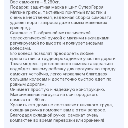
Вес самоката – 5,280кг.
Подарок: защитная маска и щит СуперГероя
Мягкие грипсы, тактильно приятный пластик и
очень качественная, надёжная сборка самоката,
удовлетворит запросы даже самых маленьких
приверед.
Самокат с Т–образной металлической
телескопической ручкой с мягкими накладками,
регулируемой по высоте и полиуретановыми
колесами.
Его колеса позволят преодолеть любые
препятствия и труднопроходимые участки дороги.
Такая модель трехколесного самоката идеально
подойдет вашему ребенку для прогулок по городу:
самокат устойчив, легко управляем благодаря
большим колесам и достаточно быстро едет по
ровным дорогам.
Он имеет простую и надёжную конструкцию.
Максимальная нагрузка на оси городского
самоката – 80 кг.
Хранить его дома не составляет никакого труда,
складная ручка поможет вам в этом вопросе.
Благодаря складной ручке, самокат очень
компактен во время перевозки или хранения!