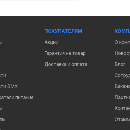
ПОКУПАТЕЛЯМ
КОМП
ы
Акции
О ком
Гарантия на товар
Новос
Доставка и оплата
Блог
сти
Сотру
сти BMX
Вакан
жатели питание
Партн
ы
Конта
ты
Отзыв