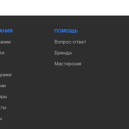
АНИЯ
ПОМОЩЬ
пании
Вопрос-ответ
ти
Бренды
Мастерская
дники
сии
еры
кты
ы