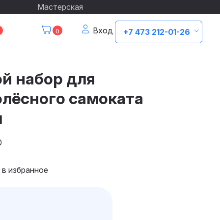
Мастерская
Вход
0
+7 473 212-01-26
й набор для
олёсного самоката
м
0
 в избранное