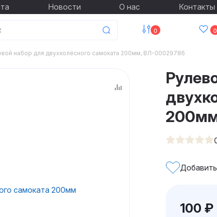
ата
Новости
О нас
Контакты
0
0
евой набор для двухколёсного самоката 200мм, ВЛ-00029786
Рулево
двухк
200м
Добавить
100
₽