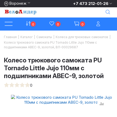
Воронеж
+7 473 212-01-26
0
0
0
Главная
|
Каталог
|
Самокаты
|
Колеса для трюковых самокатов
|
Колесо трюкового самоката PU Tornado Little Jujo 110мм с
подшипниками ABEC-9, золотой, ВЛ-00029687
Колесо трюкового самоката PU
Tornado Little Jujo 110мм с
подшипниками ABEC-9, золотой
0