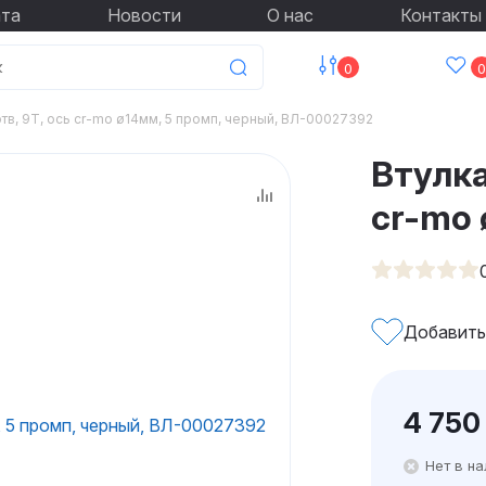
ата
Новости
О нас
Контакты
0
0
отв, 9Т, ось cr-mo ø14мм, 5 промп, черный, ВЛ-00027392
Втулка
cr-mo 
Добавить
4 750
Нет в н