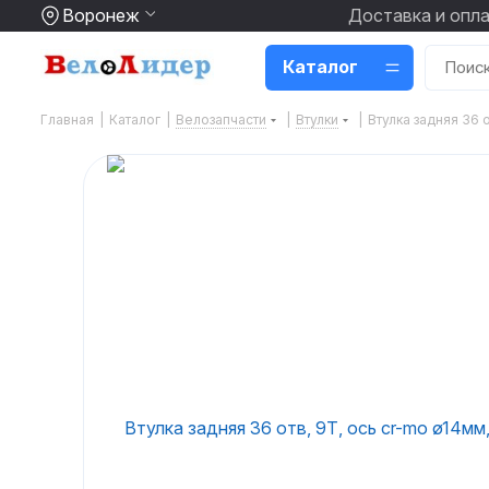
Воронеж
Доставка и опл
Каталог
Главная
|
Каталог
|
Велозапчасти
|
Втулки
|
Втулка задняя 36 