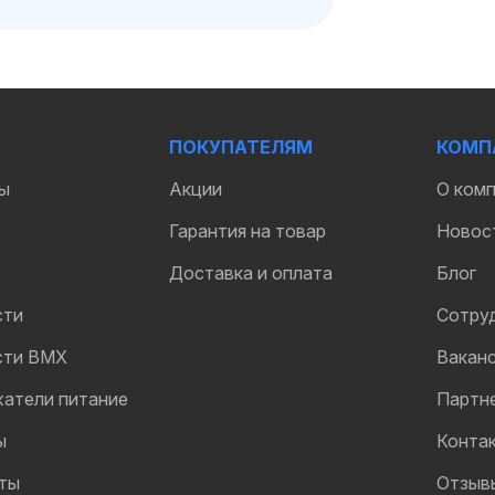
ПОКУПАТЕЛЯМ
КОМП
ы
Акции
О ком
Гарантия на товар
Новос
Доставка и оплата
Блог
сти
Сотру
сти BMX
Вакан
жатели питание
Партн
ы
Конта
ты
Отзыв