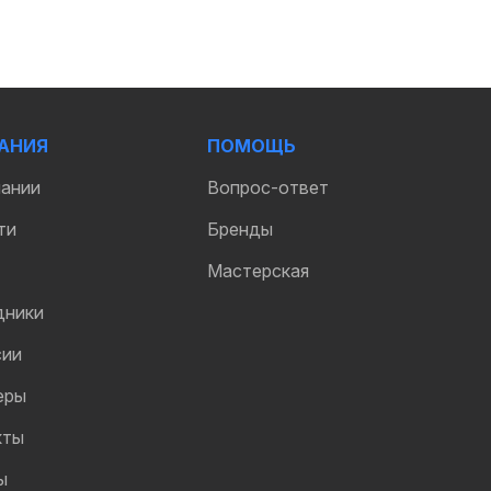
АНИЯ
ПОМОЩЬ
пании
Вопрос-ответ
ти
Бренды
Мастерская
дники
сии
еры
кты
ы