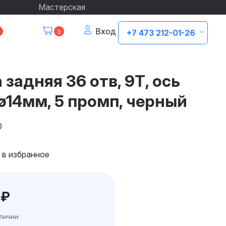
Мастерская
Вход
0
+7 473 212-01-26
 задняя 36 отв, 9Т, ось
ø14мм, 5 промп, черный
0
 в избранное
₽
аличии