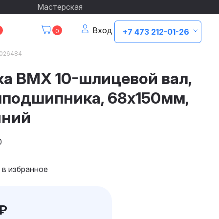
Мастерская
Вход
0
+7 473 212-01-26
0026484
ка ВМХ 10-шлицевой вал,
мподшипника, 68х150мм,
ний
0
 в избранное
₽