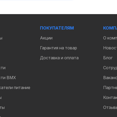
ПОКУПАТЕЛЯМ
КОМП
ы
Акции
О ком
Гарантия на товар
Новос
Доставка и оплата
Блог
сти
Сотру
сти BMX
Вакан
жатели питание
Партн
ы
Конта
ты
Отзыв