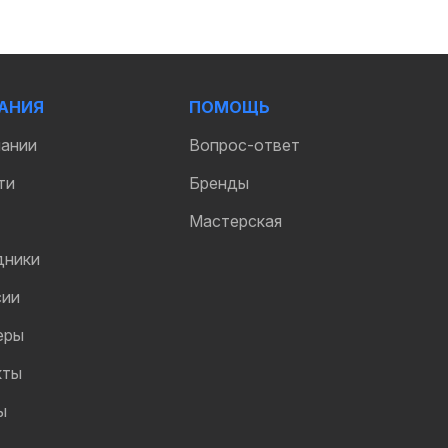
АНИЯ
ПОМОЩЬ
пании
Вопрос-ответ
ти
Бренды
Мастерская
дники
сии
еры
кты
ы