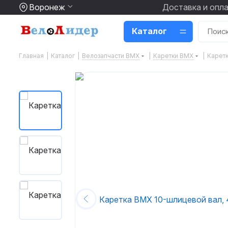
Воронеж
Доставка и опл
Каталог
Главная
|
Каталог
|
Велозапчасти BMX
|
Каретки BMX
|
Карет