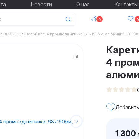
ата
Новости
О нас
Контакты
0
0
ка ВМХ 10-шлицевой вал, 4 промподшипника, 68х150мм, алюминий, ВЛ-0
Карет
4 про
алюми
Добавить
1 300