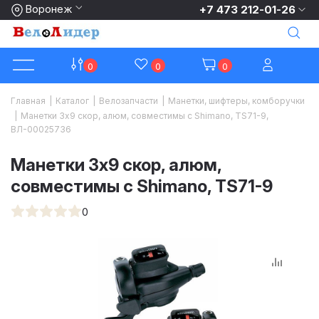
Воронеж
+7 473 212-01-26
0
0
0
Главная
|
Каталог
|
Велозапчасти
|
Манетки, шифтеры, комборучки
|
Манетки 3х9 скор, алюм, совместимы с Shimano, TS71-9,
ВЛ-00025736
Манетки 3х9 скор, алюм,
совместимы с Shimano, TS71-9
0