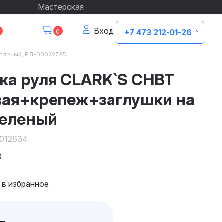
Мастерская
Вход
0
+7 473 212-01-26
зеленый, ВЛ-00022735
ка руля CLARK`S CHBT
вая+крепеж+заглушки на
зеленый
012634
0
 в избранное