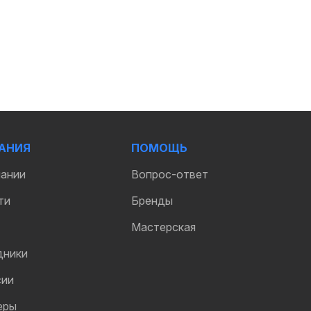
АНИЯ
ПОМОЩЬ
пании
Вопрос-ответ
ти
Бренды
Мастерская
дники
сии
еры