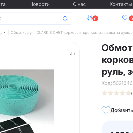
ата
Новости
О нас
Контакты
0
0
да
|
Обмотка руля CLARK`S CHBT корковая+крепеж+заглушки на руль, 
Обмот
корко
руль, 
Код:
5021646
Добавить