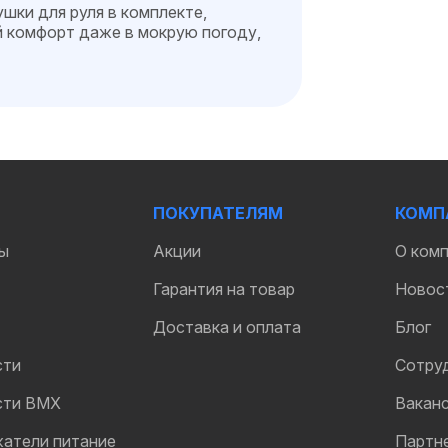
шки для руля в комплекте,
 комфорт даже в мокрую погоду,
ПОКУПАТЕЛЯМ
КОМП
ы
Акции
О ком
Гарантия на товар
Новос
Доставка и оплата
Блог
сти
Сотру
сти BMX
Вакан
жатели питание
Партн