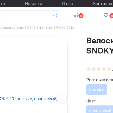
ата
Новости
О нас
Контакты
0
0
осипед детский ZIGZAG SNOKY 20, ВЛ-00019013
Велос
SNOKY
:
Ростовка ве
one size
Цвет
оранжевый