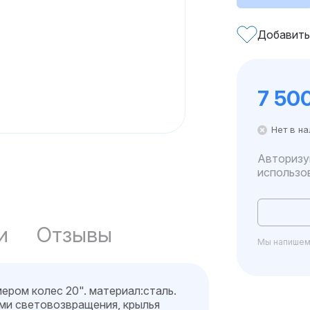
Добавить
7 50
Нет в н
Авторизу
использо
и
Отзывы
Мы напишем 
ером колес 20". материал:сталь.
ми световозвращения, крылья