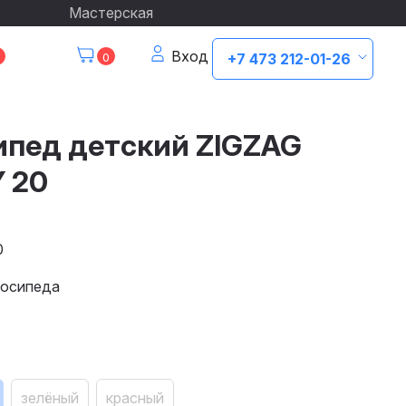
Мастерская
Вход
0
+7 473 212-01-26
ипед детский ZIGZAG
 20
0
лосипеда
зелёный
красный