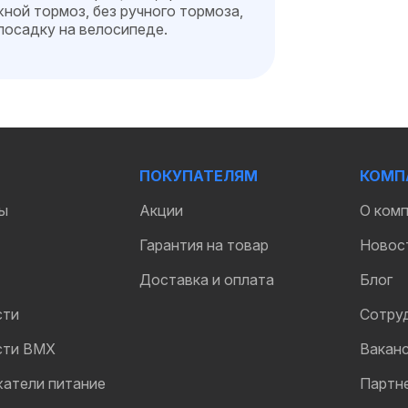
ной тормоз, без ручного тормоза,
 посадку на велосипеде.
ПОКУПАТЕЛЯМ
КОМП
ы
Акции
О ком
Гарантия на товар
Новос
Доставка и оплата
Блог
сти
Сотру
сти BMX
Вакан
жатели питание
Партн