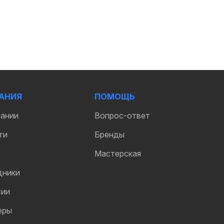
АНИЯ
ПОМОЩЬ
пании
Вопрос-ответ
ти
Бренды
Мастерская
дники
сии
еры