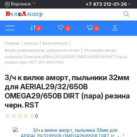
Воронеж
+7 473 212-01-26
0
0
0
Главная
|
Каталог
|
Велозапчасти
|
Вилки, ремкомплекты, удлинители штока
|
З/ч к вилке аморт,
пыльники 32мм для AERIAL29/32/650B OMEGA29/650B DIRT (пара)
резина черн. RST, ВЛ-00017454
З/ч к вилке аморт, пыльники 32мм
для AERIAL29/32/650B
OMEGA29/650B DIRT (пара) резина
черн. RST
0