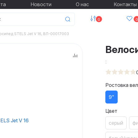
ата
Новости
О нас
Контакты
0
0
осипед STELS Jet V 16, ВЛ-00017003
Велоси
:
Ростовка ве
9"
Цвет
серый
ф