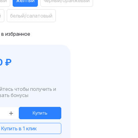
ный
жёлтый
чёрный/оранжевый
й
белый/салатовый
 в избранное
0
₽
йтесь чтобы получить и
вать бонусы
Купить
Купить в 1 клик