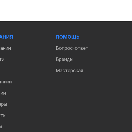
АНИЯ
ПОМОЩЬ
пании
Вопрос-ответ
ти
Бренды
Мастерская
дники
сии
еры
кты
ы