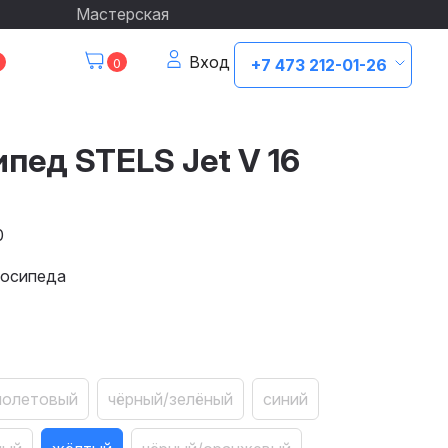
Мастерская
Вход
0
+7 473 212-01-26
пед STELS Jet V 16
0
лосипеда
иолетовый
чёрный/зелёный
синий