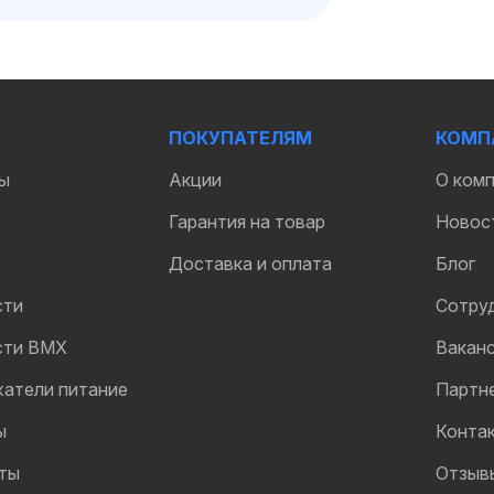
ПОКУПАТЕЛЯМ
КОМП
ы
Акции
О ком
Гарантия на товар
Новос
Доставка и оплата
Блог
сти
Сотру
сти BMX
Вакан
жатели питание
Партн
ы
Конта
ты
Отзыв