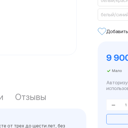
белый/крас
белый/сини
Добавить
9 90
Мало
Авторизу
использо
и
Отзывы
те от трех до шести лет, без