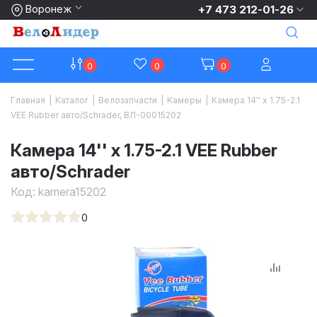
Воронеж
+7 473 212-01-26
0
0
0
Главная
|
Каталог
|
Велозапчасти
|
Камеры
|
Камера 14'' x 1.75-2.1
VEE Rubber авто/Schrader, ВЛ-00015202
Камера 14'' x 1.75-2.1 VEE Rubber
авто/Schrader
Код:
kamera15202
0