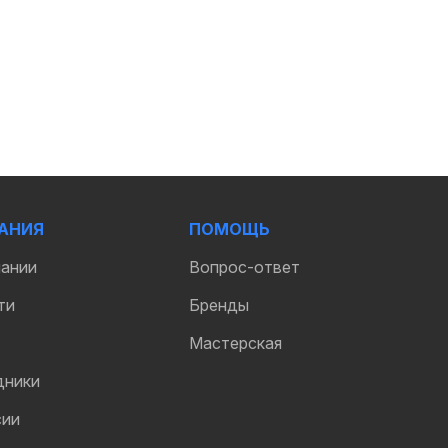
АНИЯ
ПОМОЩЬ
пании
Вопрос-ответ
ти
Бренды
Мастерская
дники
сии