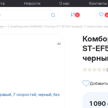
ата
Новости
О нас
Контакты
0
0
чки
|
Комборучка SHIMANO Tourney ST-EF500 правый, 7 скоростей, чер
Комбо
ST-EF5
черный
Добавить
1 090