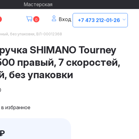
Мастерская
Вход
0
+7 473 212-01-26
ный, без упаковки, ВЛ-00012368
ручка SHIMANO Tourney
00 правый, 7 скоростей,
, без упаковки
0
 в избранное
₽